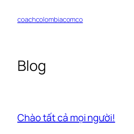
Chuyển
đến
coachcolombiacomco
phần
nội
dung
Blog
Chào tất cả mọi người!