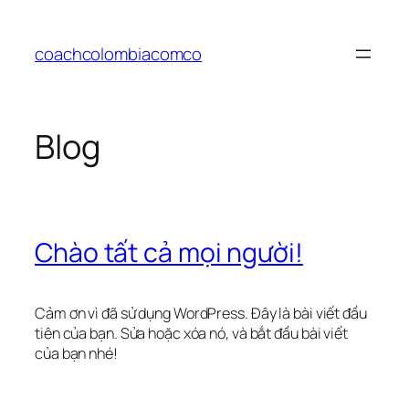
Chuyển
đến
coachcolombiacomco
phần
nội
dung
Blog
Chào tất cả mọi người!
Cảm ơn vì đã sử dụng WordPress. Đây là bài viết đầu
tiên của bạn. Sửa hoặc xóa nó, và bắt đầu bài viết
của bạn nhé!