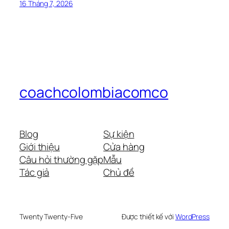
16 Tháng 7, 2026
coachcolombiacomco
Blog
Sự kiện
Giới thiệu
Cửa hàng
Câu hỏi thường gặp
Mẫu
Tác giả
Chủ đề
Twenty Twenty-Five
Được thiết kế với
WordPress