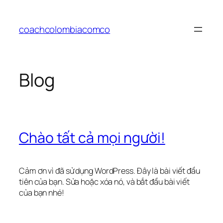
Chuyển
đến
coachcolombiacomco
phần
nội
dung
Blog
Chào tất cả mọi người!
Cảm ơn vì đã sử dụng WordPress. Đây là bài viết đầu
tiên của bạn. Sửa hoặc xóa nó, và bắt đầu bài viết
của bạn nhé!