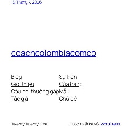
16 Tháng 7, 2026
coachcolombiacomco
Blog
Sự kiện
Giới thiệu
Cửa hàng
Câu hỏi thường gặp
Mẫu
Tác giả
Chủ đề
Twenty Twenty-Five
Được thiết kế với
WordPress