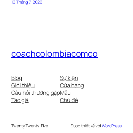
16 Tháng 7, 2026
coachcolombiacomco
Blog
Sự kiện
Giới thiệu
Cửa hàng
Câu hỏi thường gặp
Mẫu
Tác giả
Chủ đề
Twenty Twenty-Five
Được thiết kế với
WordPress