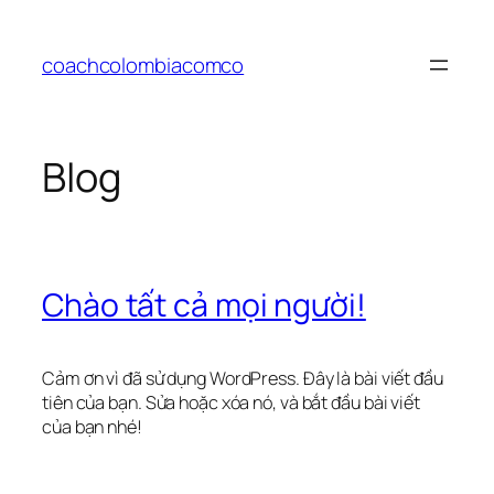
Chuyển
đến
coachcolombiacomco
phần
nội
dung
Blog
Chào tất cả mọi người!
Cảm ơn vì đã sử dụng WordPress. Đây là bài viết đầu
tiên của bạn. Sửa hoặc xóa nó, và bắt đầu bài viết
của bạn nhé!