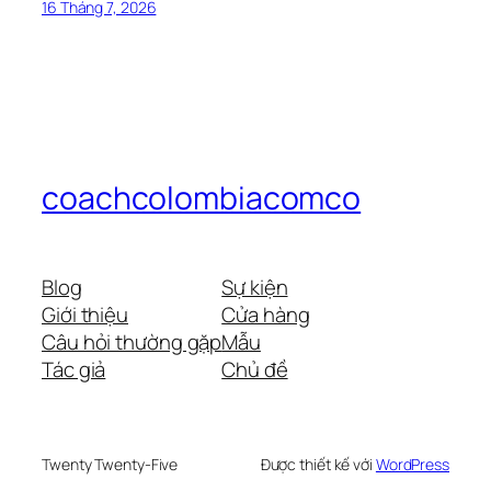
16 Tháng 7, 2026
coachcolombiacomco
Blog
Sự kiện
Giới thiệu
Cửa hàng
Câu hỏi thường gặp
Mẫu
Tác giả
Chủ đề
Twenty Twenty-Five
Được thiết kế với
WordPress