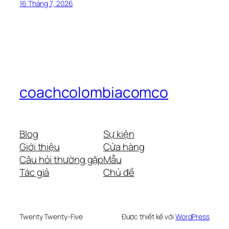
16 Tháng 7, 2026
coachcolombiacomco
Blog
Sự kiện
Giới thiệu
Cửa hàng
Câu hỏi thường gặp
Mẫu
Tác giả
Chủ đề
Twenty Twenty-Five
Được thiết kế với
WordPress