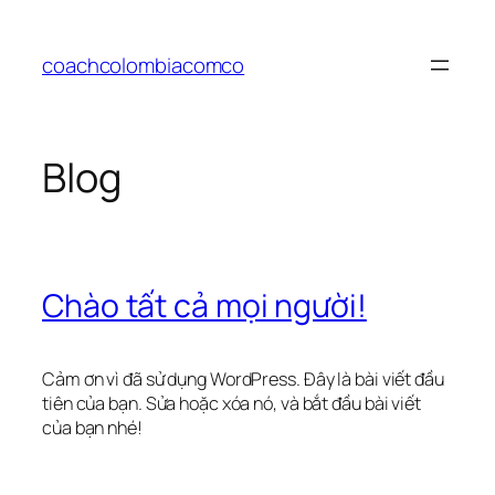
Chuyển
đến
coachcolombiacomco
phần
nội
dung
Blog
Chào tất cả mọi người!
Cảm ơn vì đã sử dụng WordPress. Đây là bài viết đầu
tiên của bạn. Sửa hoặc xóa nó, và bắt đầu bài viết
của bạn nhé!