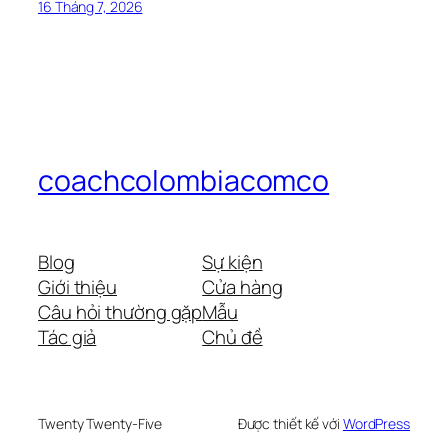
16 Tháng 7, 2026
coachcolombiacomco
Blog
Sự kiện
Giới thiệu
Cửa hàng
Câu hỏi thường gặp
Mẫu
Tác giả
Chủ đề
Twenty Twenty-Five
Được thiết kế với
WordPress