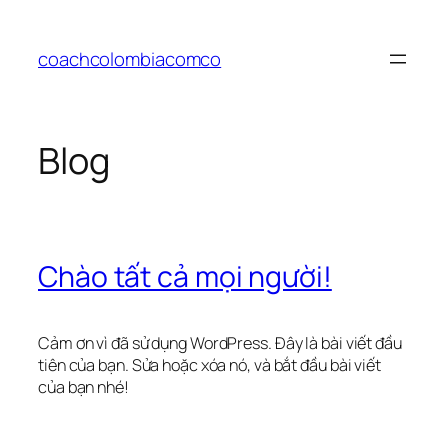
Chuyển
đến
coachcolombiacomco
phần
nội
dung
Blog
Chào tất cả mọi người!
Cảm ơn vì đã sử dụng WordPress. Đây là bài viết đầu
tiên của bạn. Sửa hoặc xóa nó, và bắt đầu bài viết
của bạn nhé!