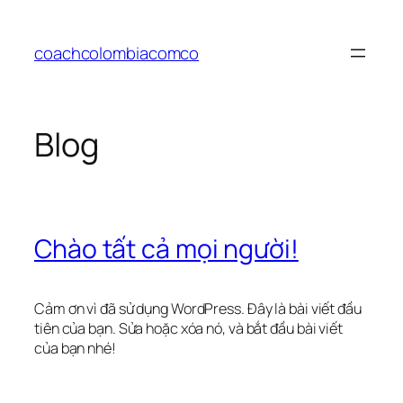
Chuyển
đến
coachcolombiacomco
phần
nội
dung
Blog
Chào tất cả mọi người!
Cảm ơn vì đã sử dụng WordPress. Đây là bài viết đầu
tiên của bạn. Sửa hoặc xóa nó, và bắt đầu bài viết
của bạn nhé!