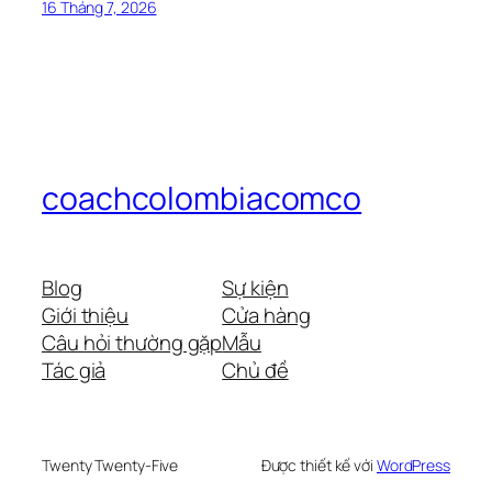
16 Tháng 7, 2026
coachcolombiacomco
Blog
Sự kiện
Giới thiệu
Cửa hàng
Câu hỏi thường gặp
Mẫu
Tác giả
Chủ đề
Twenty Twenty-Five
Được thiết kế với
WordPress