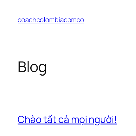
Chuyển
đến
coachcolombiacomco
phần
nội
dung
Blog
Chào tất cả mọi người!