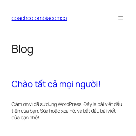
Chuyển
đến
coachcolombiacomco
phần
nội
dung
Blog
Chào tất cả mọi người!
Cảm ơn vì đã sử dụng WordPress. Đây là bài viết đầu
tiên của bạn. Sửa hoặc xóa nó, và bắt đầu bài viết
của bạn nhé!