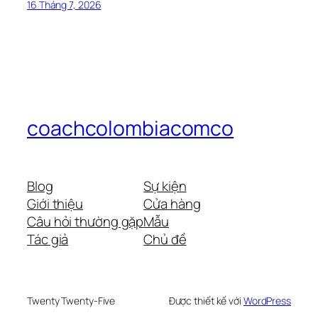
16 Tháng 7, 2026
coachcolombiacomco
Blog
Sự kiện
Giới thiệu
Cửa hàng
Câu hỏi thường gặp
Mẫu
Tác giả
Chủ đề
Twenty Twenty-Five
Được thiết kế với
WordPress