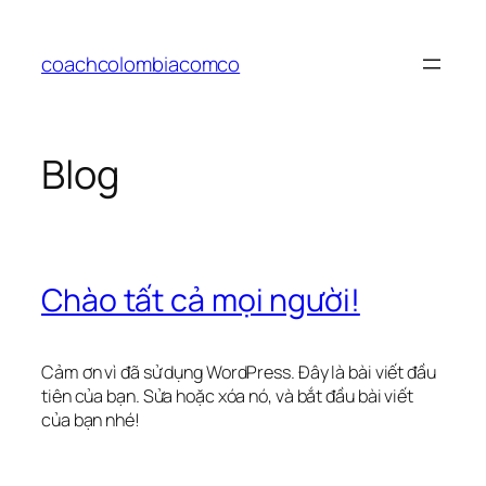
Chuyển
đến
coachcolombiacomco
phần
nội
dung
Blog
Chào tất cả mọi người!
Cảm ơn vì đã sử dụng WordPress. Đây là bài viết đầu
tiên của bạn. Sửa hoặc xóa nó, và bắt đầu bài viết
của bạn nhé!