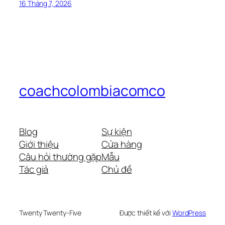
16 Tháng 7, 2026
coachcolombiacomco
Blog
Sự kiện
Giới thiệu
Cửa hàng
Câu hỏi thường gặp
Mẫu
Tác giả
Chủ đề
Twenty Twenty-Five
Được thiết kế với
WordPress