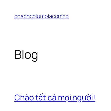
Chuyển
đến
coachcolombiacomco
phần
nội
dung
Blog
Chào tất cả mọi người!