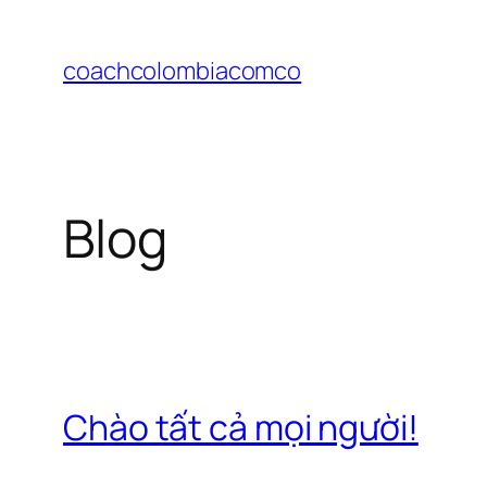
Chuyển
đến
coachcolombiacomco
phần
nội
dung
Blog
Chào tất cả mọi người!