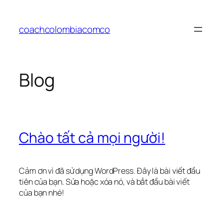
Chuyển
đến
coachcolombiacomco
phần
nội
dung
Blog
Chào tất cả mọi người!
Cảm ơn vì đã sử dụng WordPress. Đây là bài viết đầu
tiên của bạn. Sửa hoặc xóa nó, và bắt đầu bài viết
của bạn nhé!