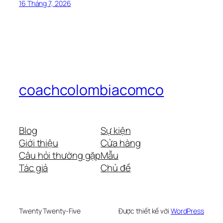
16 Tháng 7, 2026
coachcolombiacomco
Blog
Sự kiện
Giới thiệu
Cửa hàng
Câu hỏi thường gặp
Mẫu
Tác giả
Chủ đề
Twenty Twenty-Five
Được thiết kế với
WordPress