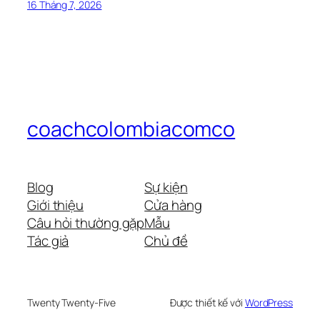
16 Tháng 7, 2026
coachcolombiacomco
Blog
Sự kiện
Giới thiệu
Cửa hàng
Câu hỏi thường gặp
Mẫu
Tác giả
Chủ đề
Twenty Twenty-Five
Được thiết kế với
WordPress