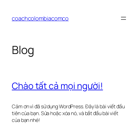
Chuyển
đến
coachcolombiacomco
phần
nội
dung
Blog
Chào tất cả mọi người!
Cảm ơn vì đã sử dụng WordPress. Đây là bài viết đầu
tiên của bạn. Sửa hoặc xóa nó, và bắt đầu bài viết
của bạn nhé!