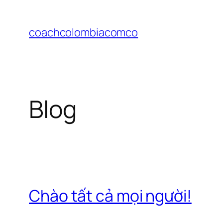
Chuyển
đến
coachcolombiacomco
phần
nội
dung
Blog
Chào tất cả mọi người!