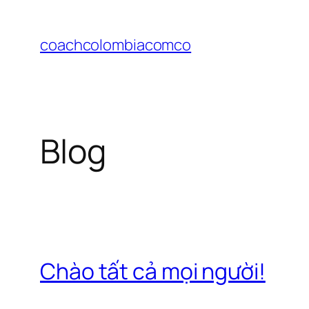
Chuyển
đến
coachcolombiacomco
phần
nội
dung
Blog
Chào tất cả mọi người!