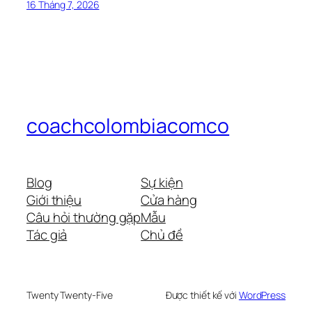
16 Tháng 7, 2026
coachcolombiacomco
Blog
Sự kiện
Giới thiệu
Cửa hàng
Câu hỏi thường gặp
Mẫu
Tác giả
Chủ đề
Twenty Twenty-Five
Được thiết kế với
WordPress