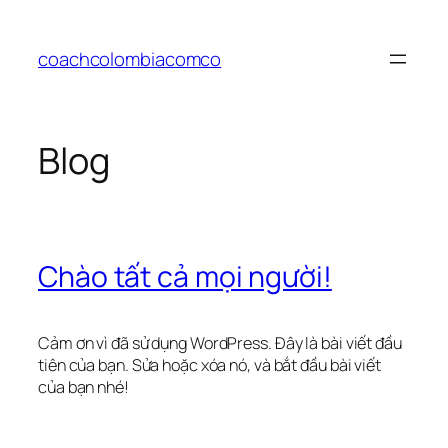
Chuyển
đến
coachcolombiacomco
phần
nội
dung
Blog
Chào tất cả mọi người!
Cảm ơn vì đã sử dụng WordPress. Đây là bài viết đầu
tiên của bạn. Sửa hoặc xóa nó, và bắt đầu bài viết
của bạn nhé!