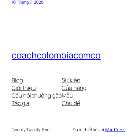
16 Tháng 7, 2026
coachcolombiacomco
Blog
Sự kiện
Giới thiệu
Cửa hàng
Câu hỏi thường gặp
Mẫu
Tác giả
Chủ đề
Twenty Twenty-Five
Được thiết kế với
WordPress