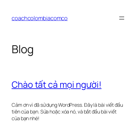
Chuyển
đến
coachcolombiacomco
phần
nội
dung
Blog
Chào tất cả mọi người!
Cảm ơn vì đã sử dụng WordPress. Đây là bài viết đầu
tiên của bạn. Sửa hoặc xóa nó, và bắt đầu bài viết
của bạn nhé!