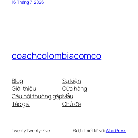
16 Tháng 7, 2026
coachcolombiacomco
Blog
Sự kiện
Giới thiệu
Cửa hàng
Câu hỏi thường gặp
Mẫu
Tác giả
Chủ đề
Twenty Twenty-Five
Được thiết kế với
WordPress