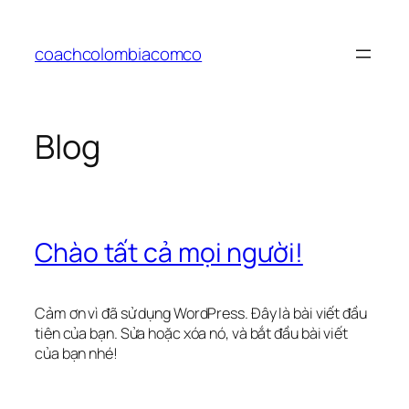
Chuyển
đến
coachcolombiacomco
phần
nội
dung
Blog
Chào tất cả mọi người!
Cảm ơn vì đã sử dụng WordPress. Đây là bài viết đầu
tiên của bạn. Sửa hoặc xóa nó, và bắt đầu bài viết
của bạn nhé!