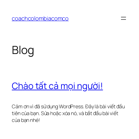
Chuyển
đến
coachcolombiacomco
phần
nội
dung
Blog
Chào tất cả mọi người!
Cảm ơn vì đã sử dụng WordPress. Đây là bài viết đầu
tiên của bạn. Sửa hoặc xóa nó, và bắt đầu bài viết
của bạn nhé!