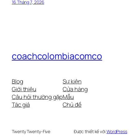
16 Tháng 7, 2026
coachcolombiacomco
Blog
Sự kiện
Giới thiệu
Cửa hàng
Câu hỏi thường gặp
Mẫu
Tác giả
Chủ đề
Twenty Twenty-Five
Được thiết kế với
WordPress