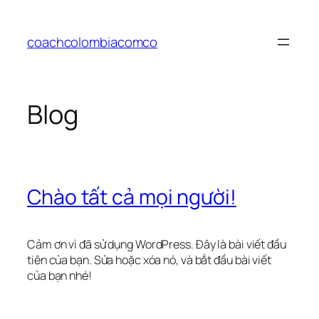
Chuyển
đến
coachcolombiacomco
phần
nội
dung
Blog
Chào tất cả mọi người!
Cảm ơn vì đã sử dụng WordPress. Đây là bài viết đầu
tiên của bạn. Sửa hoặc xóa nó, và bắt đầu bài viết
của bạn nhé!