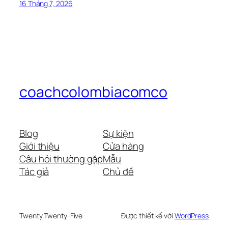
16 Tháng 7, 2026
coachcolombiacomco
Blog
Sự kiện
Giới thiệu
Cửa hàng
Câu hỏi thường gặp
Mẫu
Tác giả
Chủ đề
Twenty Twenty-Five
Được thiết kế với
WordPress