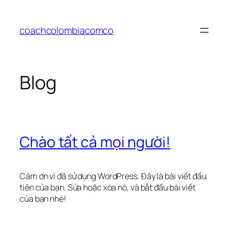
Chuyển
đến
coachcolombiacomco
phần
nội
dung
Blog
Chào tất cả mọi người!
Cảm ơn vì đã sử dụng WordPress. Đây là bài viết đầu
tiên của bạn. Sửa hoặc xóa nó, và bắt đầu bài viết
của bạn nhé!