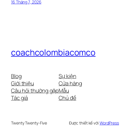
16 Tháng 7, 2026
coachcolombiacomco
Blog
Sự kiện
Giới thiệu
Cửa hàng
Câu hỏi thường gặp
Mẫu
Tác giả
Chủ đề
Twenty Twenty-Five
Được thiết kế với
WordPress