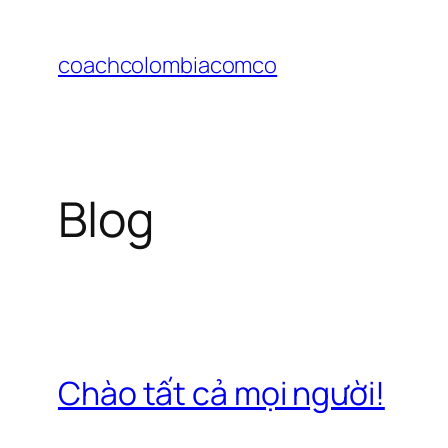
Chuyển
đến
coachcolombiacomco
phần
nội
dung
Blog
Chào tất cả mọi người!